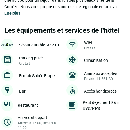
une nuit ou pour un séjour dans l'un des plus beaux sites de la
Corrèze. Nous vous proposons une cuisine régionale et familiale
Lire plus
Les équipements et services de l’hôtel
WIFI
Séjour durable: 9.5/10
Gratuit
Parking privé
Climatisation
Gratuit
Animaux acceptés
Forfait Soirée Etape
Payant 11.56 USD
Bar
Accès handicapés
Petit déjeuner 19.65
Restaurant
USD/Pers
Arrivée et départ
Arrivée à 15:00, Départ à
11:00