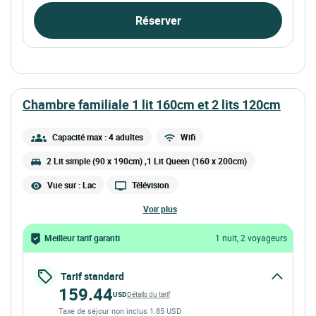
Réserver
chambre familiale 1 lit 160cm et 2 lits 120cm
Capacité max : 4 adultes
Wifi
2 Lit simple (90 x 190cm) ,1 Lit Queen (160 x 200cm)
Vue sur : Lac
Télévision
voir plus
Meilleur tarif garanti
1 nuit, 2 voyageurs
Tarif standard
159.44
USD
Détails du tarif
Taxe de séjour non inclus 1.85 USD