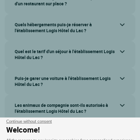
d'un restaurant sur place ?
Quels hébergements puis-je réserver à
l'établissement Logis Hôtel du Lac ?
Quel est le tarif d'un séjour à l'établissement Logis
Hôtel du Lac ?
Puis-je garer une voiture à l'établissement Logis
Hôtel du Lac ?
Les animaux de compagnie sont-ils autorisés à
l'établissement Logis Hôtel du Lac ?
Continue without consent
Welcome!
Afficher plus de questions