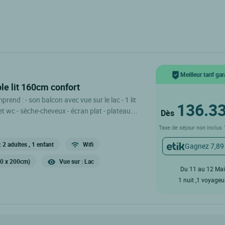
Meilleur tarif gar
le lit 160cm confort
e sur le lac - 1 lit
136.3
t wc - sèche-cheveux - écran plat - plateau
Dès
l - wifi Hébergement seul
Taxe de séjour non inclus
: 2 adultes
, 1 enfant
Wifi
Gagnez 7,89
60 x 200cm)
Vue sur : Lac
Du 11 au 12 Mai
1 nuit ,1 voyageu