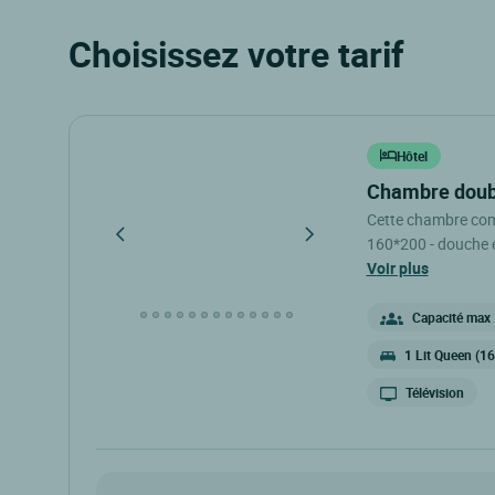
Choisissez votre tarif
Hôtel
chambre doub
Cette chambre comprend : - son balcon avec vu
160*200 - douche e
voir plus
d'accuei
Capacité max 
1 Lit Queen (1
Télévision