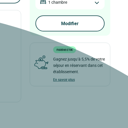
1 chambre
Fidélité ETIK
Gagnez jusqu’à 5,5% de votre
séjour en réservant dans cet
établissement.
En savoir plus