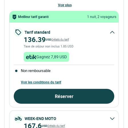
voir plus
Meilleur tarif garanti
1 nuit, 2 voyageurs
Tarif standard
136.39
USD
Détails du tarif
Taxe de séjour non inclus 1.85 USD
Gagnez 7,89 USD
Non remboursable
Voir les conditions du tarif
Réserver
WEEK-END MOTO
167.6
USD
Détails du tarif