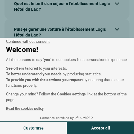
Quel est le tarif d'un séjour à l'établissement Logis
Hôtel du Lac ?
Puis-je garer une voiture à l'établissement Logis
Hôtel du Lac ?
Continue without consent
Welcome!
Les animaux de compagnie sont-ils autorisés à
All the reasons to say ‘
yes
’ to our cookies for a personalised experience:
l'établissement Logis Hôtel du Lac ?
See offers tailored
to your interests.
To better understand your needs
by producing statistics.
To provide you with the services you request
by ensuring that the site
Afficher plus de questions
functions properly.
Change your mind? Follow the
Cookies settings
link at the bottom of the
page.
Read the cookies policy
Consents certified by
06-07 Jui 2026
Modifier
Customise
Accept all
2 voyageurs | 1 chambre