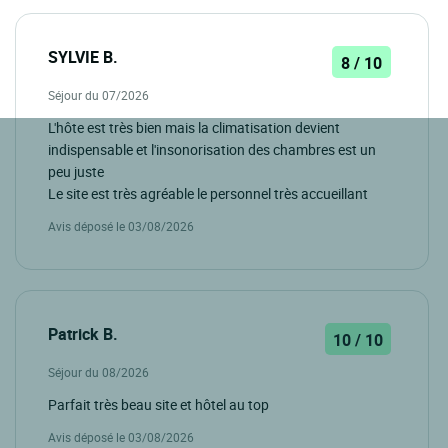
SYLVIE B.
8 / 10
Séjour du 07/2026
L'hôte est très bien mais la climatisation devient
indispensable et l'insonorisation des chambres est un
peu juste
Le site est très agréable le personnel très accueillant
Avis déposé le 03/08/2026
Patrick B.
10 / 10
Séjour du 08/2026
Parfait très beau site et hôtel au top
Avis déposé le 03/08/2026