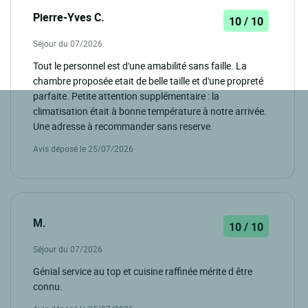
Pierre-Yves C.
10 / 10
Séjour du 07/2026
Tout le personnel est d'une amabilité sans faille. La
chambre proposée etait de belle taille et d'une propreté
parfaite. Petite attention supplémentaire : la
climatisation était à bonne température à notre arrivée.
Une adresse à recommander sans reserve.
Avis déposé le 25/07/2026
M.
10 / 10
Séjour du 07/2026
Génial service au top et cuisine raffinée mérite d être
connu.