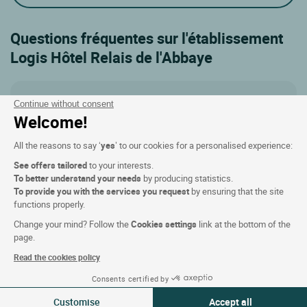
Questions fréquentes sur l'établissement
Logis Hôtel Relais de l'Abbaye
L'établissement Logis Hôtel Relais de l'Abbaye
Continue without consent
dispose-t-il d'un restaurant sur place ?
Welcome!
All the reasons to say ‘
yes
’ to our cookies for a personalised experience:
Quels hébergements puis-je réserver à
See offers tailored
to your interests.
l'établissement Logis Hôtel Relais de l'Abbaye ?
To better understand your needs
by producing statistics.
To provide you with the services you request
by ensuring that the site
functions properly.
Quel est le tarif d'un séjour à l'établissement Logis
Change your mind? Follow the
Cookies settings
link at the bottom of the
Hôtel Relais de l'Abbaye ?
page.
Read the cookies policy
Consents certified by
Puis-je garer une voiture à l'établissement Logis
18-19 Mai 2026
Hôtel Relais de l'Abbaye ?
Modifier
Customise
Accept all
1 voyageur | 1 chambre