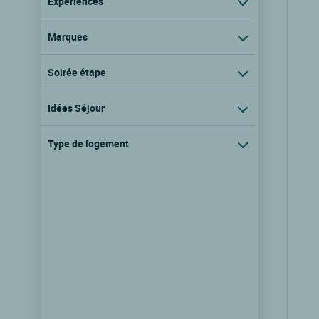
Expériences
Marques
Soirée étape
Idées Séjour
Type de logement
Cit'Hotel de France
Rochefort, Poitou charentes
8.1/10
(61 avis)
Voir les tarifs