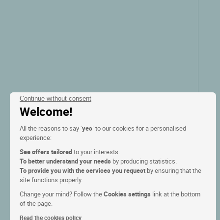
Continue without consent
Welcome!
Logis Hôtel le Rivage
All the reasons to say ‘
yes
’ to our cookies for a personalised
Chatelaillon plage, Poitou charentes
experience:
See offers tailored
to your interests.
9.1/10
To better understand your needs
by producing statistics.
(59 avis)
To provide you with the services you request
by ensuring that the
site functions properly.
Voir les tarifs
Change your mind? Follow the
Cookies settings
link at the bottom
of the page.
Read the cookies policy