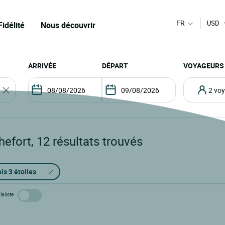
FR
USD
Fidélité
Nous découvrir
ARRIVÉE
DÉPART
VOYAGEURS
2 v
hefort
,
12
résultats trouvés
ls 3 étoiles
la liste