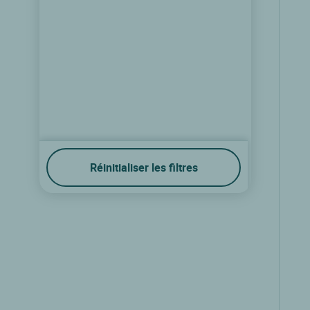
Logis Hôtel Lafayette
Réinitialiser les filtres
Rochefort, Poitou charentes
8.9/10
(140 avis)
Voir les tarifs