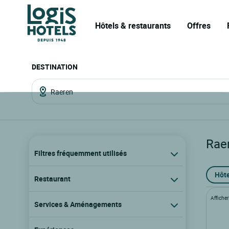
Hôtels & restaurants
Offres
DESTINATION
Rae
Filtres fréquemment utilisés
Hôte
Restaurant
Afficher 
Services & Aménagements