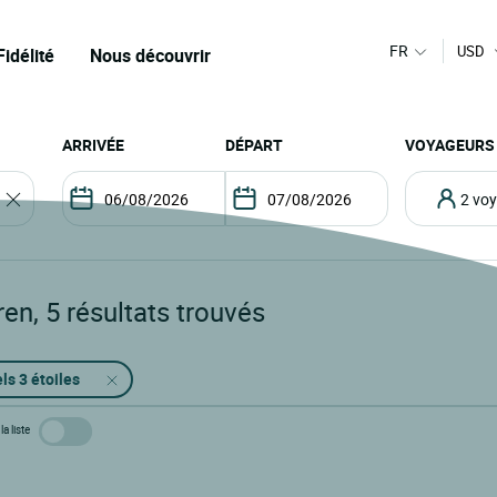
FR
USD
Fidélité
Nous découvrir
ARRIVÉE
DÉPART
VOYAGEURS
2 v
ren
,
5
résultats trouvés
ls 3 étoiles
la liste