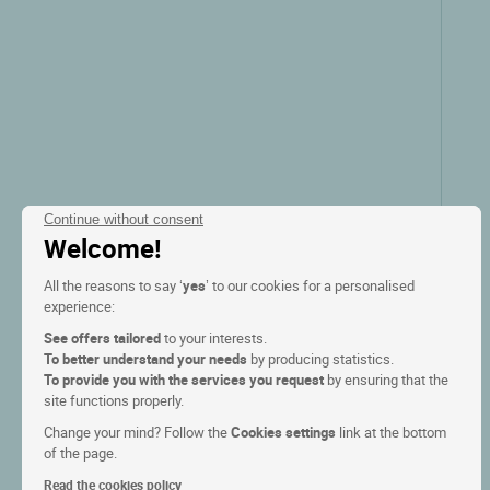
Continue without consent
Welcome!
All the reasons to say ‘
yes
’ to our cookies for a personalised
experience:
Logis Hôtel du Moulin
See offers tailored
to your interests.
Ligneuville, Liège
To better understand your needs
by producing statistics.
To provide you with the services you request
by ensuring that the
site functions properly.
9/10
(26 avis)
Change your mind? Follow the
Cookies settings
link at the bottom
of the page.
Voir les tarifs
Read the cookies policy