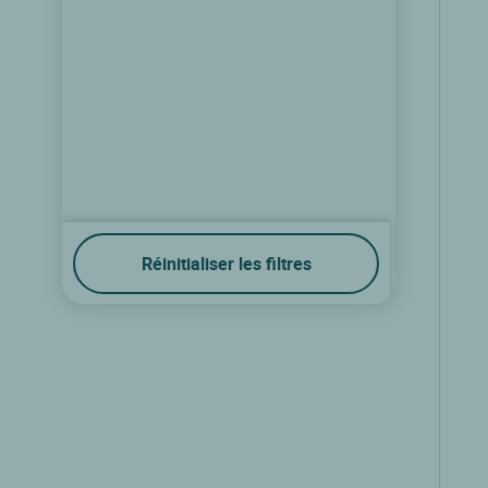
Réinitialiser les filtres
Logis Hôtel l'Auberge
Spa, Liège
9.3/10
(11 avis)
Voir les tarifs