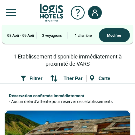
Modifier
08 Aoû - 09 Aoû
2 voyageurs
1 chambre
1
Etablissement
disponible immédiatement à
proximité de
VARS
Filtrer
Trier Par
Carte
Réservation confirmée immédiatement
- Aucun délai d’attente pour réserver ces établissements