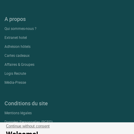
A propos
Qui sommes-nous ?
Extranet hotel
Adhésion hôtels
Cartes cadeaux
Affaires & Groupes
Logis Recrute
Média-Presse
Conditions du site
Mentions légales
Données Personnelles (RGPD)
Continue without consent
Paramétrage des cookies