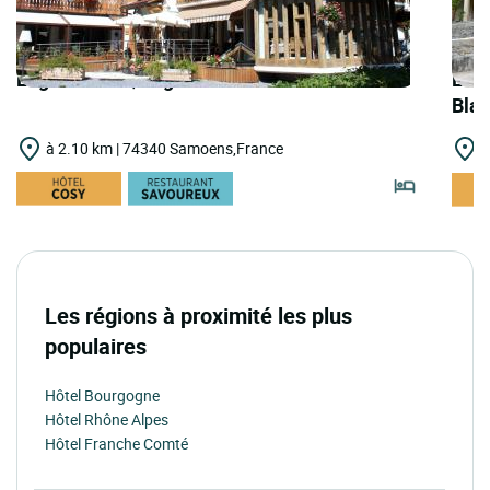
Logis Hôtels | Logis Hôtel Gai Soleil
Logi
Bla
à 2.10 km | 74340 Samoens,France
à
Les régions à proximité les plus
populaires
Hôtel Bourgogne
Hôtel Rhône Alpes
Hôtel Franche Comté