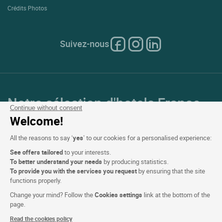
Crédits Photos
Suivez-nous
Notre sélection d'hotels France
Continue without consent
et en Europe
Welcome!
All the reasons to say ‘
yes
’ to our cookies for a personalised experience:
Top Pays
See offers tailored
to your interests.
To better understand your needs
by producing statistics.
Top Régions
To provide you with the services you request
by ensuring that the site
functions properly.
Top Villes
Change your mind? Follow the
Cookies settings
link at the bottom of the
page.
Top Hotels
Read the cookies policy