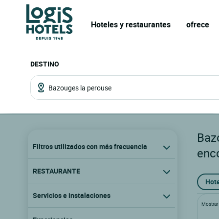
Hoteles y restaurantes
ofrece
DESTINO
Baz
Filtros utilizados con más frecuencia
enc
RESTAURANTE
Hote
Servicios e instalaciones
Mostrar l