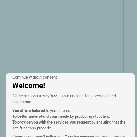
Ver las tarifas
Continue without consent
Welcome!
All the reasons to say ‘
yes
’ to our cookies for a personalised
experience:
Logis Hôtel le Gué du Holme
See offers tailored
to your interests.
To better understand your needs
by producing statistics.
To provide you with the services you request
by ensuring that the
St quentin sur le homme, Baja normandia
site functions properly.
Change your mind? Follow the
Cookies settings
link at the bottom