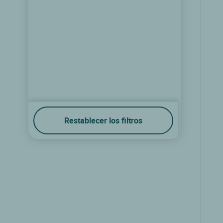
Restablecer los filtros
Logis Hôtel de Bretagne - Dol de
Bretagne
Dol de bretagne, Bretana
9.2/10
(121 comentarios)
Ver las tarifas