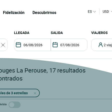
ES
USD
Fidelización
Descubrirnos
LLEGADA
SALIDA
VIAJEROS
2 vi
ouges La Perouse
,
17
resultados
ontrados
les de 3 estrellas
a lista