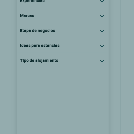
Experiencias
Marcas
Etapa de negocios
Ideas para estancias
Tipo de alojamiento
Logis Hôtel du Château
Combourg, Bretana
8/10
(75 comentarios)
Ver las tarifas