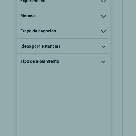
Experiencias
Marcas
Etapa de negocios
Ideas para estancias
Tipo de alojamiento
Logis Hôtel les Maréchaux
Auxerre, Borgona
9.5/10
(27 comentarios)
Ver las tarifas