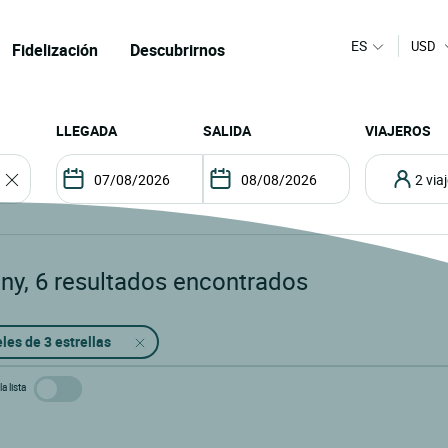
ES
USD
Fidelización
Descubrirnos
LLEGADA
SALIDA
VIAJEROS
2 vi
gny
,
6
resultados encontrados
les de 3 estrellas
a lista