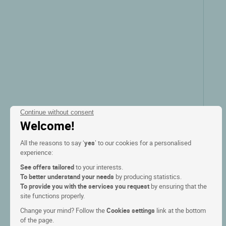
Ver las tarifas
Continue without consent
Welcome!
All the reasons to say ‘
yes
’ to our cookies for a personalised
experience:
Logis Hôtel Relais Saint Vincent
See offers tailored
to your interests.
To better understand your needs
by producing statistics.
To provide you with the services you request
by ensuring that the
Ligny le chatel, Borgona
site functions properly.
Change your mind? Follow the
Cookies settings
link at the bottom
9.5/10
(114 comentarios)
of the page.