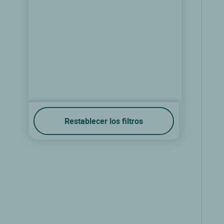
Restablecer los filtros
Logis Hôtel le Soleil d'Or
Montigny la resle, Borgona
9.5/10
(144 comentarios)
Ver las tarifas