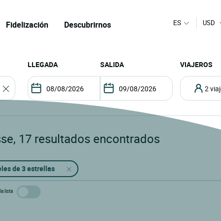
ES
USD
Fidelización
Descubrirnos
LLEGADA
SALIDA
VIAJEROS
2 vi
sse
,
17
resultados encontrados
les de 3 estrellas
a lista