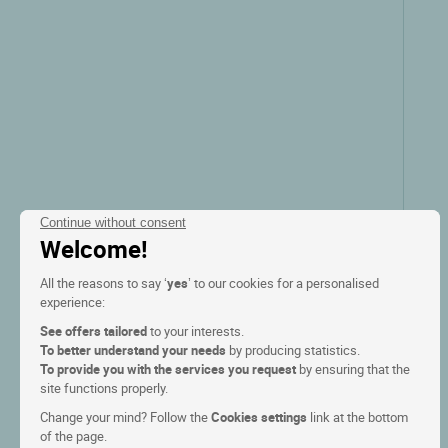
Continue without consent
Welcome!
All the reasons to say ‘
yes
’ to our cookies for a personalised
Logis Hôtel le Château de la
experience:
Barge
See offers tailored
to your interests.
Creches sur saone, Borgona
To better understand your needs
by producing statistics.
To provide you with the services you request
by ensuring that the
site functions properly.
8.4/10
(268 comentarios)
Change your mind? Follow the
Cookies settings
link at the bottom
of the page.