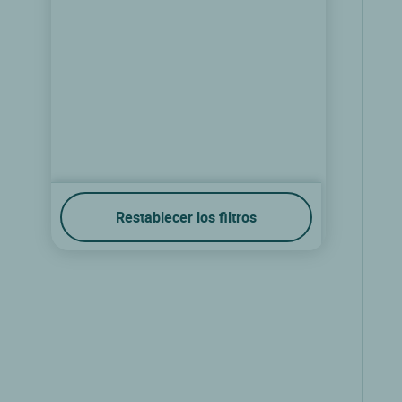
Logis Hostellerie d'Héloïse
Restablecer los filtros
Cluny, Borgona
9.5/10
(119 comentarios)
Ver las tarifas