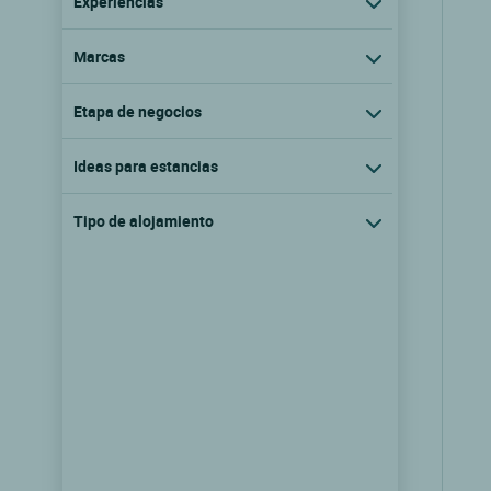
Experiencias
Marcas
Etapa de negocios
Ideas para estancias
Tipo de alojamiento
Cit'Hotel Escatel
Macon, Borgona
8.6/10
(129 comentarios)
Ver las tarifas