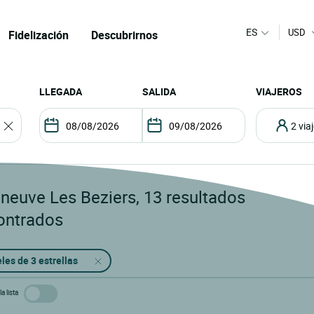
ES
USD
Fidelización
Descubrirnos
LLEGADA
SALIDA
VIAJEROS
2 vi
eneuve Les Beziers
,
13
resultados
ontrados
les de 3 estrellas
a lista