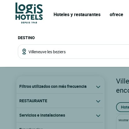
Hoteles y restaurantes
ofrece
DESTINO
Vill
Filtros utilizados con más frecuencia
enc
RESTAURANTE
Hote
Servicios e instalaciones
Mostrar l