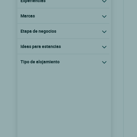
Experiencias
Marcas
Etapa de negocios
Ideas para estancias
Tipo de alojamiento
Logis Hôtel le Mirador Rest.
Saveurs du Sud
Portiragnes, Languedoc rosellon
9.5/10
(100 comentarios)
Ver las tarifas