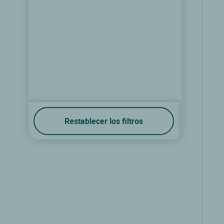
Restablecer los filtros
Logis Hôtel Résidence
Nissan lez enserune, Languedoc rosellon
9.2/10
(135 comentarios)
Ver las tarifas