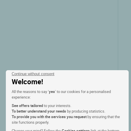
Ver las tarifas
Continue without consent
Welcome!
All the reasons to say ‘
yes
’ to our cookies for a personalised
experience:
Logis Hôtel les Grenadines
See offers tailored
to your interests.
To better understand your needs
by producing statistics.
To provide you with the services you request
by ensuring that the
Agde, Languedoc rosellon
site functions properly.
Change your mind? Follow the
Cookies settings
link at the bottom