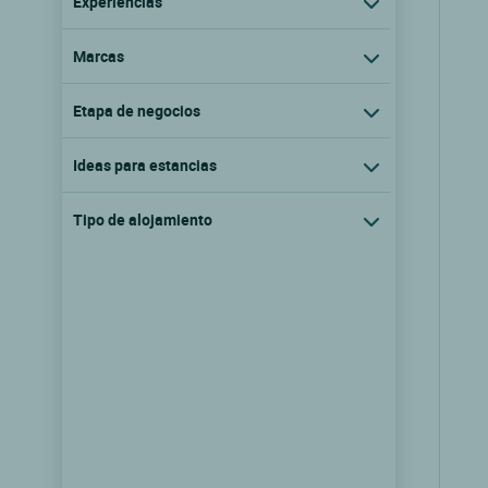
Experiencias
Marcas
Etapa de negocios
Ideas para estancias
Tipo de alojamiento
Logis Hôtel Zum Onkel Jonathan
Raeren, Lieja
9.3/10
(31 comentarios)
Ver las tarifas