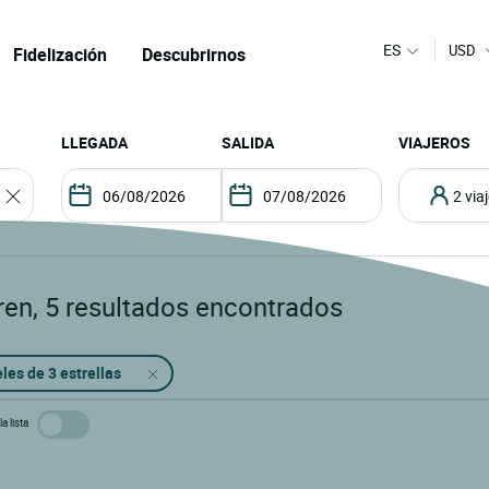
ES
USD
Fidelización
Descubrirnos
LLEGADA
SALIDA
VIAJEROS
2 vi
ren
,
5
resultados encontrados
les de 3 estrellas
a lista