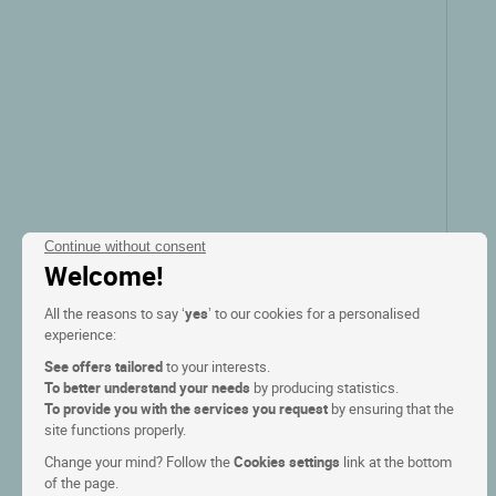
Continue without consent
Welcome!
All the reasons to say ‘
yes
’ to our cookies for a personalised
Logis Hôtel du Moulin
experience:
See offers tailored
to your interests.
Ligneuville, Lieja
To better understand your needs
by producing statistics.
To provide you with the services you request
by ensuring that the
9/10
(26 comentarios)
site functions properly.
Change your mind? Follow the
Cookies settings
link at the bottom
of the page.
Ver las tarifas