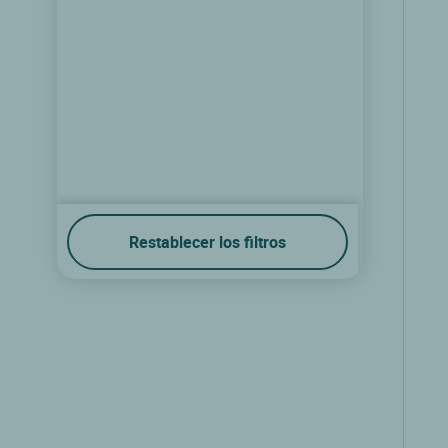
Restablecer los filtros
Logis Hôtel l'Auberge
Spa, Lieja
9.3/10
(11 comentarios)
Ver las tarifas