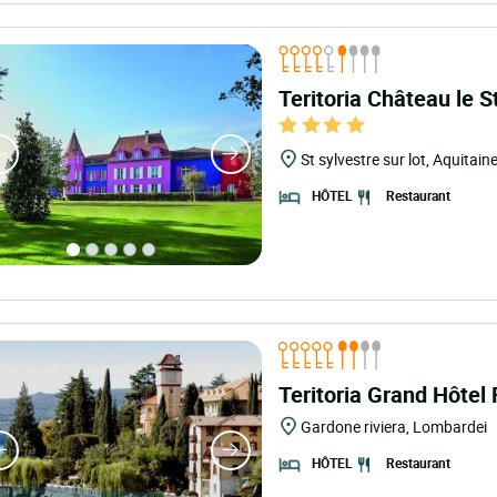
Teritoria Château le S
St sylvestre sur lot, Aquitain
Restaurant
HÔTEL
Teritoria Grand Hôtel
Gardone riviera, Lombardei
Restaurant
HÔTEL