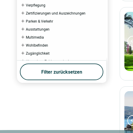
Verpflegung
Zertifizierungen und Auszeichnungen
Parken & Verkehr
Ausstattungen
Multimedia
Wohlbefinden
Zugänglichkeit
Akzeptierte Zahlungsmittel
Nachhaltiger Aufenthalt
Filter zurücksetzen
Geschäftliches und Veranstaltungen
Familie
Im Restaurant servierte Küchen
Frühstück
Öffnungszeiten
Äußeres