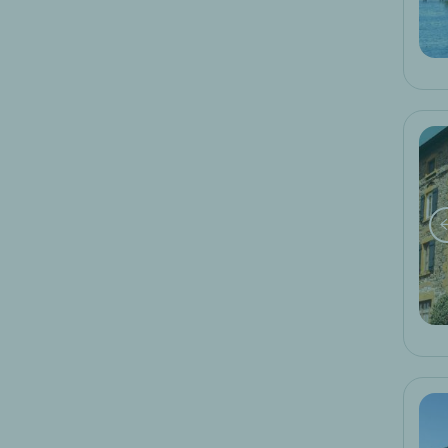
Art der Unterkunft
hotel
261
ferienvermietung
2
Aufenthaltsideen
8
fahrrad
67
familienaufenthalte
4
golf
114
meer
16
motorrad
21
ski
4
spa
59
süßwasser
21