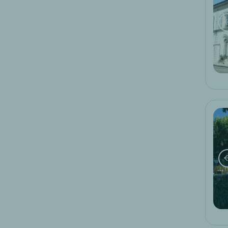
wandern
71
weintourismus
47
wellness
25