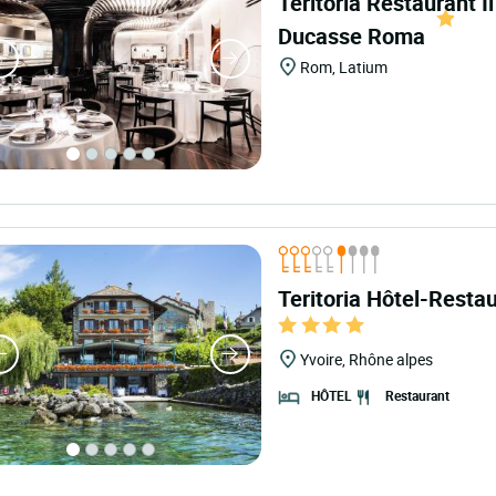
Teritoria Restaurant I
Ducasse Roma
Rom, Latium
Teritoria Hôtel-Resta
Yvoire, Rhône alpes
Restaurant
HÔTEL