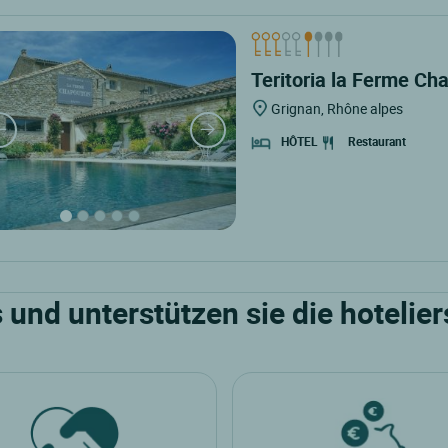
Teritoria la Ferme Ch
Grignan, Rhône alpes
Restaurant
HÔTEL
und unterstützen sie die hoteli