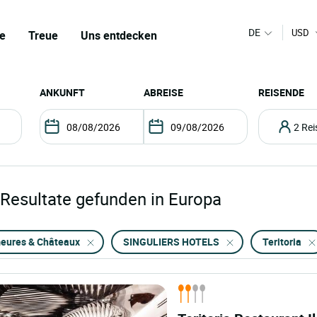
DE
USD
e
Treue
Uns entdecken
ANKUNFT
ABREISE
REISENDE
2 R
Resultate gefunden in Europa
eures & Châteaux
SINGULIERS HOTELS
Teritoria