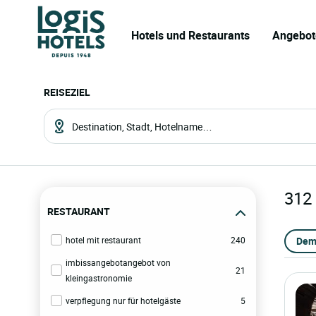
Hotels und Restaurants
Angebot
REISEZIEL
312
RESTAURANT
hotel mit restaurant
240
Dem
imbissangebotangebot von
21
kleingastronomie
verpflegung nur für hotelgäste
5