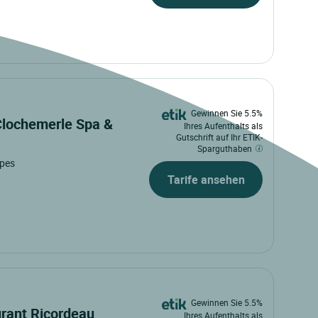
Gewinnen Sie 5.5%
Clochemerle Spa &
Ihres Aufenthalts als
Gutschrift auf Ihr ETIK-
Sparguthaben
lpes
Tarife ansehen
Gewinnen Sie 5.5%
urant Ricordeau
Ihres Aufenthalts als